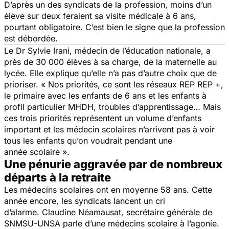
D’après un des syndicats de la profession, moins d’un
élève sur deux feraient sa visite médicale à 6 ans,
pourtant obligatoire. C’est bien le signe que la profession
est débordée.
Le
Dr
Sylvie
Irani
,
médecin de l’éducation nationale, a
près de 30 000
élèves à sa ch
arge
, de la maternelle au
lycée
. Elle explique qu’elle n’a pas d’autre choix que de
prioriser.
« Nos priorités, ce sont les réseaux REP
REP
+,
le primaire avec les enf
a
nts de 6 ans et
les enfants à
profil particulier
MHDH,
troubles d’ap
p
rentissage
… Mais
ces trois
priorités représente
nt un
volume d’enfants
important et les médecin scolaires n’arrivent pas à voir
tous les enfants qu’on voudrait pendant une
année
scolaire
».
Une pénurie aggravée par de nombreux
départs à la retraite
Les
médecins
scolaires
ont en moyenne 58 ans.
Cette
année encore, les syndicats lancent un cri
d’alarme.
Claudine Néamausat, secrétaire générale de
SNMSU-UNSA parle d’une médecins scolaire à l’agonie.