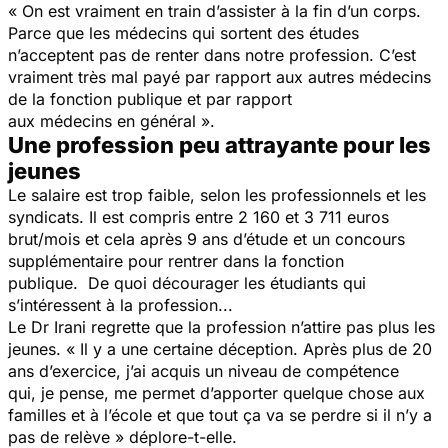
«
On est vrai
ment en train d’assister à
l
a
fin d’un corps
.
Parce que les médecins qui sortent des études
n’acceptent pas de
renter dans notre profession. C
’est
vrai
ment très m
al payé par rapport aux autre
s
médeci
ns
de la fonction publique et par rapport
au
x
médecin
s
e
n
général ».
Une profession peu attrayante pour les
jeunes
Le salaire est
trop faible, selon les professionnels et les
syndicats. Il est
compris entre 2
160 et 3
711 euros
brut/mois et
cela a
près 9 ans d’étude et un concours
supplémentaire pour re
ntrer dans la fonction
publique.
De quoi décourager les étudiants qui
s’intéressent à la profession...
Le Dr
Irani
regrette que la profession
n’attire pas plus les
jeunes.
« Il y a une certaine déception.
Après plus de 20
ans
d’exercice,
j’ai
acquis un niveau de compétence
qui
,
je pense
,
me permet d’apporter quelque chose aux
familles et à l’école et que tout ça va se perdre si il
n’
y a
pas de relève »
déplore-t-elle.