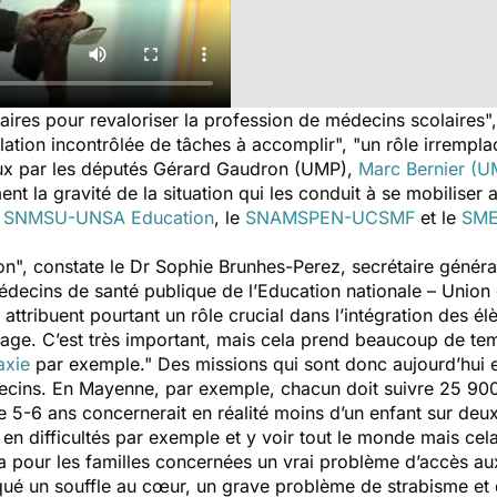
ires pour revaloriser la profession de médecins scolaires
lation incontrôlée de tâches à accomplir", "un rôle irrempl
ux par les députés Gérard Gaudron (UMP),
Marc Bernier (U
nt la gravité de la situation qui les conduit à se mobiliser 
e
SNMSU-UNSA Education
, le
SNAMSPEN-UCSMF
et le
SME
ion", constate le Dr Sophie Brunhes-Perez, secrétaire gé
decins de santé publique de l’Education nationale – Union
attribuent pourtant un rôle crucial dans l’intégration des él
sage. C’est très important, mais cela prend beaucoup de te
axie
par exemple." Des missions qui sont donc aujourd’hui en 
ecins. En Mayenne, par exemple, chacun doit suivre 25 900
 5-6 ans concernerait en réalité moins d’un enfant sur deu
 en difficultés par exemple et y voir tout le monde mais cel
a pour les familles concernées un vrai problème d’accès au
iqué un souffle au cœur, un grave problème de strabisme et 