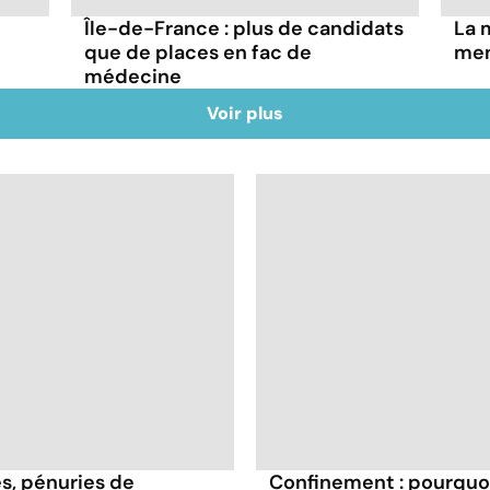
Île-de-France : plus de candidats
La 
que de places en fac de
men
médecine
Voir plus
s, pénuries de
Confinement : pourquoi