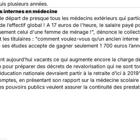
uis plusieurs années.
des internes en médecine
le départ de presque tous les médecins extérieurs qui partic
 l’effectif global ! A 17 euros de l'heure, le salaire payé 
uement celui d'une femme de ménage !", dénonce le collecti
uet les titulaires : "comment voulez-vous qu’un ancien inter
 ses études accepte de gagner seulement 1 700 euros l’année
sont aujourd’hui vacants ce qui augmente encore la charge de
 pour préparer des décrets de revalorisation qui ne sont to
ucation nationale devraient partir à la retraite d’ici à 201
omptes, en présentant son rapport sur la médecine scolaire
 les pouvoirs publics veulent assurer la continuité des prest