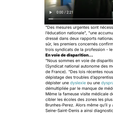
"Des mesures urgentes sont nécessa
l’éducation nationale", "une accumu
dressé dans deux rapports nationa
sûr, les premiers concernés confirme
trois syndicats de la profession - l
En voie de disparition...
"Nous sommes en voie de disparit
(Syndicat national autonome des mé
de France). "Des lois récentes nous 
dépistage des troubles d’apprentis
dépister une
dyslexie
ou une
dyspr
démultipliée par le manque de méd
Même la fameuse visite médicale de
cibler les écoles des zones les plus
Brunhes-Perez. Alors même qu’il y 
Seine-Saint-Denis a ainsi diagnost