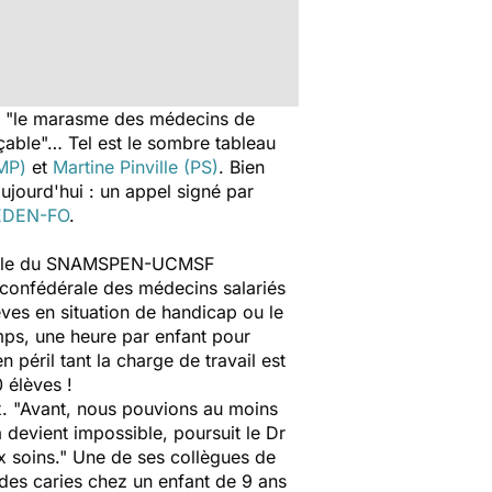
", "le marasme des médecins de
açable"… Tel est le sombre tableau
MP)
et
Martine Pinville (PS)
. Bien
aujourd'hui : un appel signé par
DEN-FO
.
nérale du SNAMSPEN-UCMSF
 confédérale des médecins salariés
èves en situation de handicap ou le
mps, une heure par enfant pour
péril tant la charge de travail est
 élèves !
x. "Avant, nous pouvions au moins
a devient impossible, poursuit le Dr
x soins." Une de ses collègues de
des caries chez un enfant de 9 ans