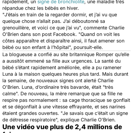
rapidement, un
signe de bronchiolite
, une maladie très
répandue chez les bébés en hiver.
"
J’étais en train de la regarder dormir, et j’ai vu que
quelque chose n’allait pas. J’ai déboutonné sa
grenouillère, et voici ce que j’ai vu
", commente Charlie
O'Brien dans son post Facebook. "
Quand on voit les
côtes apparaître et disparaître ainsi, il faut amener son
bébé ou son enfant à l’hôpital
", poursuit-elle.
La blogueuse a confié au site britannique
Romper
qu’elle
a aussitôt emmené sa fille aux urgences. La santé du
bébé s’étant rapidement améliorée, elle a pu ramener
Luna à la maison quelques heures plus tard. Mais durant
la semaine, de nouveaux signes ont alerté Charlie
O'Brien. Luna, d’ordinaire très bavarde, était "
très
calme
". De nouveau, la mère remarque que sa fille ne
respire pas normalement : sa cage thoracique se gonflait
et se dégonflait à une vitesse effrayante, et ses narines
étaient grandes ouvertes. "
Je savais que c’était un signe
de détresse respiratoire
", explique Charlie O'Brien.
Une vidéo vue plus de 2,4 millions de