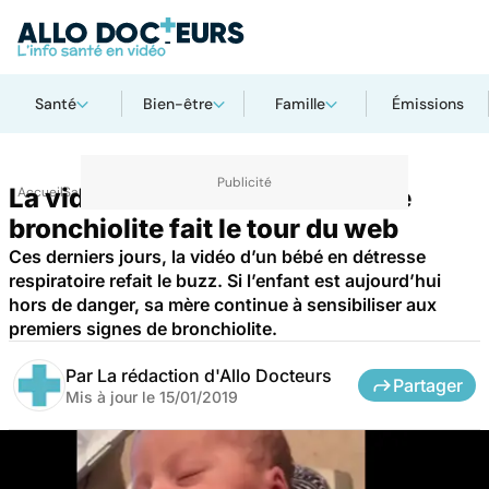
Santé
Bien-être
Famille
Émissions
La vidéo d’un bébé souffrant de
Accueil
Santé
Maladies
bronchiolite fait le tour du web
Ces derniers jours, la vidéo d’un bébé en détresse
respiratoire refait le buzz. Si l’enfant est aujourd’hui
hors de danger, sa mère continue à sensibiliser aux
premiers signes de bronchiolite.
Par
La rédaction d'Allo Docteurs
Partager
Mis à jour le
15/01/2019