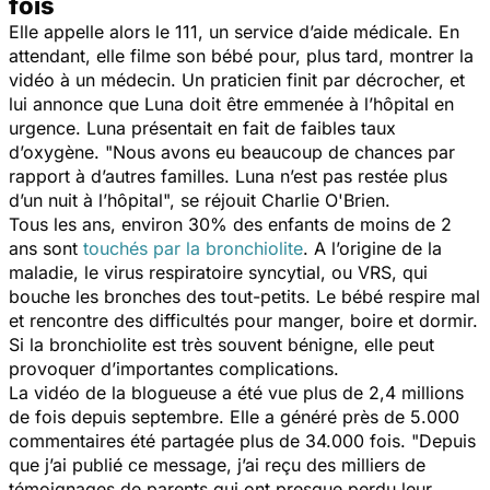
fois
Elle appelle alors le 111, un service d’aide médicale. En
attendant, elle filme son bébé pour, plus tard, montrer la
vidéo à un médecin. Un praticien finit par décrocher, et
lui annonce que Luna doit être emmenée à l’hôpital en
urgence. Luna présentait en fait de faibles taux
d’oxygène. "
Nous avons eu beaucoup de chances par
rapport à d’autres familles. Luna n’est pas restée plus
d’un nuit à l’hôpital
", se réjouit Charlie O'Brien.
Tous les ans, environ 30% des enfants de moins de 2
ans sont
touchés par la bronchiolite
. A l’origine de la
maladie, le virus respiratoire syncytial, ou VRS, qui
bouche les bronches des tout-petits. Le bébé respire mal
et rencontre des difficultés pour manger, boire et dormir.
Si la bronchiolite est très souvent bénigne, elle peut
provoquer d’importantes complications.
La vidéo de la blogueuse a été vue plus de 2,4 millions
de fois depuis septembre. Elle a généré près de 5.000
commentaires été partagée plus de 34.000 fois. "
Depuis
que j’ai publié ce message, j’ai reçu des milliers de
témoignages de parents qui ont presque perdu leur