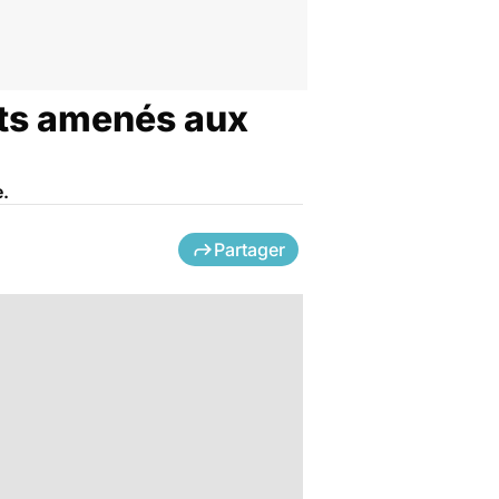
nts amenés aux
e.
Partager