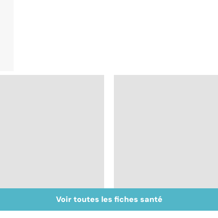
Voir toutes les fiches santé
Bronchiolite : la
Inflammation des
hantise des parents
amygdales : que faire