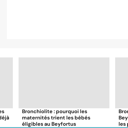
es
Bronchiolite : pourquoi les
Bro
déjà
maternités trient les bébés
Bey
éligibles au Beyfortus
les