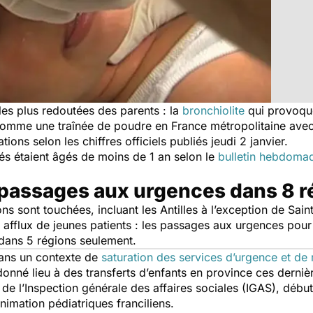
 les plus redoutées des parents : la
bronchiolite
qui provoque
e comme une traînée de poudre en France métropolitaine av
ions selon les chiffres officiels publiés jeudi 2 janvier.
és étaient âgés de moins de 1 an selon le
bulletin hebdomad
passages aux urgences dans 8 r
ons sont touchées, incluant les Antilles à l’exception de Sa
 afflux de jeunes patients : les passages aux urgences pou
 dans 5 régions seulement.
dans un contexte de
saturation des services d’urgence et de 
donné lieu à des transferts d’enfants en province ces derniè
n de l’Inspection générale des affaires sociales (IGAS), déb
animation pédiatriques franciliens.