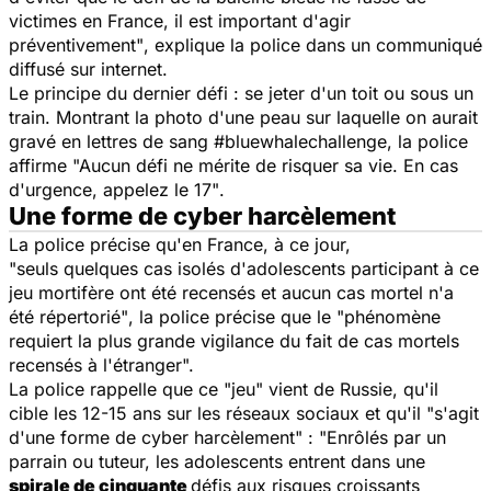
victimes en France, il est important d'agir
préventivement"
, explique la police dans un communiqué
diffusé sur internet.
Le principe du dernier défi : se jeter d'un toit ou sous un
train. Montrant la photo d'une peau sur laquelle on aurait
gravé en lettres de sang #bluewhalechallenge, la police
affirme
"Aucun défi ne mérite de risquer sa vie. En cas
d'urgence, appelez le 17"
.
Une forme de cyber harcèlement
La police précise qu'en France, à ce jour,
"seuls quelques cas isolés d'adolescents participant à ce
jeu mortifère ont été recensés et aucun cas mortel n'a
été répertorié"
, la police précise que le
"phénomène
requiert la plus grande vigilance du fait de cas mortels
recensés à l'étranger".
La police rappelle que ce
"jeu"
vient de Russie, qu'il
cible les 12-15 ans sur les réseaux sociaux et qu'il
"s'agit
d'une forme de cyber harcèlement"
: "Enrôlés par un
parrain ou tuteur, les adolescents entrent dans une
spirale de cinquante
défis aux risques croissants