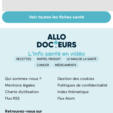
Voir toutes les fiches santé
Tout savoir sur
Inflammation des
Su
les infections
amygdales : que
le
pulmonaires
faire en cas
l'
d'angine ?
RECETTES
RAPPEL PRODUIT
LE MAG DE LA SANTÉ
CANCER
MÉDICAMENTS
Qui sommes-nous ?
Gestion des cookies
Mentions légales
Politiques de confidentialité
Charte d'utilisation
Index thématique
Flux RSS
Flux Atom
Retrouvez-nous sur