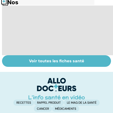
Nos fiches santé
Voir toutes les fiches santé
Sexualité,
Le sperme : son
S
infertilité et
odeur, sa couleur,
re
PMA, des liens
sa composition...
li
étroits
RECETTES
RAPPEL PRODUIT
LE MAG DE LA SANTÉ
CANCER
MÉDICAMENTS