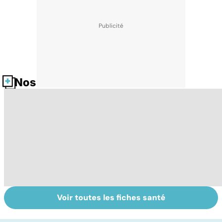
Nos fiches santé
Voir toutes les fiches santé
La tuberculose
Staphylocoque
Gy
pulmonaire
doré : une
po