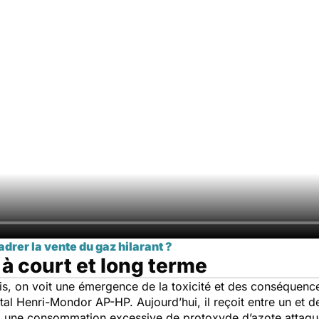
er la vente du gaz hilarant ?
 court et long terme
is, on voit une émergence de la toxicité et des conséquenc
tal Henri-Mondor AP-HP. Aujourd’hui, il reçoit entre un et d
, une consommation excessive de protoxyde d’azote attaquer