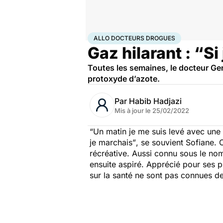
Accueil
Santé
Maladies
Drogues et addictions
All
ALLO DOCTEURS DROGUES
Gaz hilarant : “S
Toutes les semaines, le docteur Ge
protoxyde d’azote.
Par
Habib Hadjazi
Mis à jour le
25/02/2022
“Un matin je me suis levé avec une 
je marchais”
, se souvient Sofiane
récréative. Aussi connu sous le nom
ensuite aspiré. Apprécié pour ses p
sur la santé ne sont pas connues d