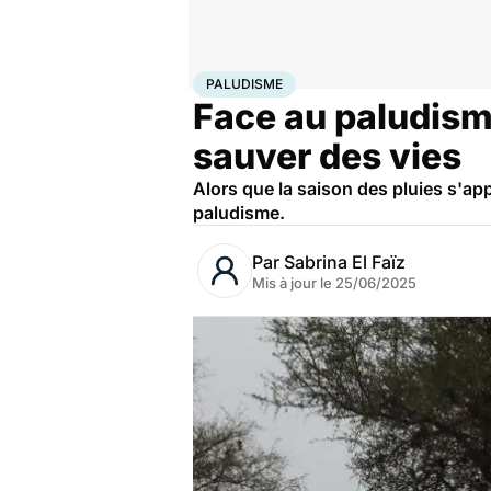
Accueil
Santé
Maladies
Maladies infectieuses
Pal
PALUDISME
Face au paludisme
sauver des vies
Alors que la saison des pluies s'ap
paludisme.
Par
Sabrina El Faïz
Mis à jour le
25/06/2025