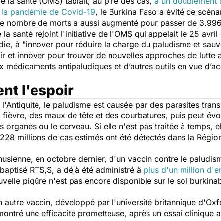
e la santé (OMS) tablait, au pire des cas,
à un doublement 
e la pandémie de Covid-19
, le Burkina Faso a évité ce scén
, le nombre de morts a aussi augmenté pour passer de 3.99
e la santé rejoint l'initiative de l'OMS qui appelait le 25 avri
die, à
"innover pour réduire la charge du paludisme et sauv
tir et innover pour trouver de nouvelles approches de lutte 
 médicaments antipaludiques et d’autres outils en vue d’acc
nt l'espoir
 l'Antiquité, le paludisme est causée par des parasites tran
 fièvre, des maux de tête et des courbatures, puis peut év
es organes ou le cerveau. Si elle n'est pas traitée à temps, e
228 millions de cas estimés ont été détectés dans la Régio
sienne, en octobre dernier, d'un vaccin contre le paludism
 baptisé RTS,S, a déjà été administré à
plus d'un million d'
uvelle piqûre n'est pas encore disponible sur le sol burkinab
n autre
vaccin
, développé par l'université britannique d'Ox
ontré une efficacité prometteuse, après un essai clinique 