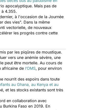
des décès dus au paludisme en
ario apocalyptique. Mais pas de
6 à 4.355.
l dernier, à l'occasion de la Journée
er des vies".
Dans la même
anti vectorielle, de nouveaux
élérer les progrès contre cette
smis par les piqûres de moustique.
oluer vers une anémie sévère, une
lle peut être mortelle. Au cours de
n africaine de
l’OMS
, pour environ
e nourrit des espoirs dans toute
enfants au Ghana, au Kenya et au
é, et les stocks existants sont très
ford en collaboration avec
au Burkina Faso en 2019.
En