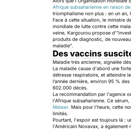
Alors que l'Organisation mondiale d
Afrique subsaharienne en raison d
triomphalisme non plus : en un an
Face à cette situation, le ministre d
mondiale de lutte contre cette mala
veine,
Kargourou propose d'"
inves
produits de diagnostic, de nouveaux
maladie".
Des vaccins suscite
Maladie très ancienne, signalée dès
La maladie
cause d'abord une forte
détresse respiratoire, et atteindre l
l’année dernière, environ 95 % des 
602.000 décès.
La recommandation par l'agence onu
l'Afrique subsaharienne. Ce sérum,
Malawi.
Mais pour l'heure, cette no
limités.
Pourtant, l'espoir est toujours là : u
l'Américain Novavax, a également m