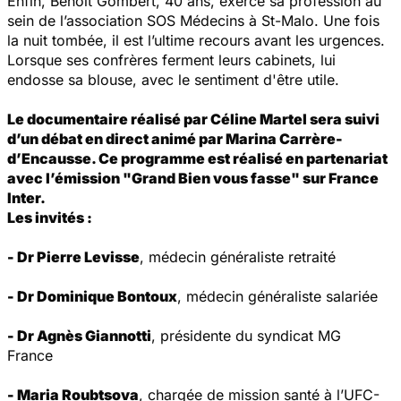
Enfin, Benoît Gombert, 40 ans, exerce sa profession au
sein de l’association SOS Médecins à St-Malo. Une fois
la nuit tombée, il est l’ultime recours avant les urgences.
Lorsque ses confrères ferment leurs cabinets, lui
endosse sa blouse, avec le sentiment d'être utile.
Le documentaire réalisé par Céline Martel sera suivi
d’un débat en direct animé par Marina Carrère-
d’Encausse. Ce programme est réalisé en partenariat
avec l’émission
"Grand Bien vous fasse"
sur France
Inter.
Les invités :
-
Dr Pierre Levisse
, médecin généraliste retraité
- Dr Dominique Bontoux
, médecin généraliste salariée
- Dr Agnès Giannotti
, présidente du syndicat MG
France
- Maria Roubtsova
, chargée de mission santé à l’UFC-