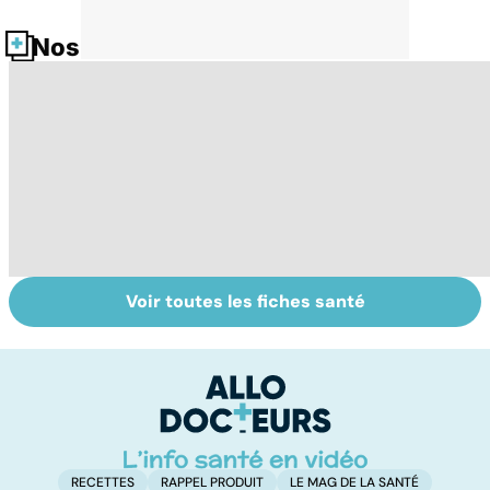
Nos fiches santé
Voir toutes les fiches santé
Tout savoir sur
Inflammation des
Su
les infections
amygdales : que
le
pulmonaires
faire en cas
l'
d'angine ?
RECETTES
RAPPEL PRODUIT
LE MAG DE LA SANTÉ