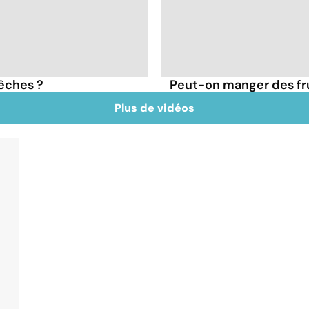
pêches ?
Peut-on manger des frui
Plus de vidéos