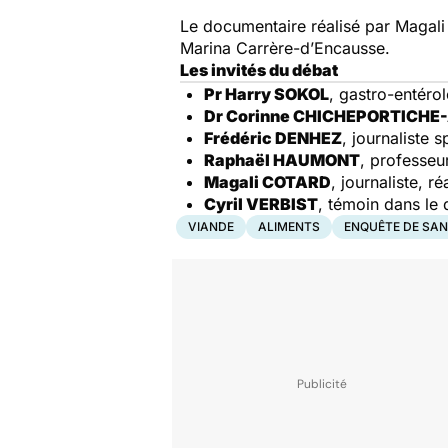
Le documentaire réalisé par Magali 
Marina Carrère-d’Encausse.
Les invités du débat
Pr Harry SOKOL
, gastro-entéro
Dr Corinne CHICHEPORTICHE
Frédéric DENHEZ
, journaliste 
Raphaël HAUMONT
, professeu
Magali COTARD
, journaliste, r
Cyril VERBIST
, témoin dans le
VIANDE
ALIMENTS
ENQUÊTE DE SA