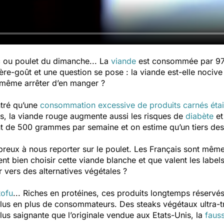
c ou poulet du dimanche... La
viande
est consommée par 97 
ière-goût et une question se pose : la viande est-elle nocive 
même arrêter d’en manger ?
ntré qu’une
consommation excessive de produits carnés étai
es, la viande rouge augmente aussi les risques de
diabète
et
t de 500 grammes par semaine et on estime qu’un tiers des 
eux à nous reporter sur le poulet. Les Français sont mêm
 bien choisir cette viande blanche et que valent les labels 
er vers des alternatives végétales ?
tofu
... Riches en protéines, ces produits longtemps réservé
plus en plus de consommateurs. Des steaks végétaux ultra-tr
plus saignante que l’originale vendue aux Etats-Unis, la
fauss