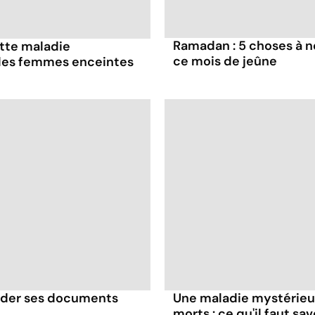
Ramadan : 5 choses à n
ette maladie
ce mois de jeûne
 les femmes enceintes
rder ses documents
Une maladie mystérieuse
morts : ce qu'il faut sav