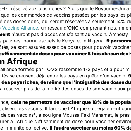
a-t-il réservé aux plus riches ? Alors que
le Royaume-Uni a
t que les commandes de vaccins passées par les pays les pl
tié des doses donc, qui seront réservées à seulement 14% d
 Vaccine Alliance
, un réseau d'ONG comprenant notammen
ment
n'auront pas d'accès satisfaisant au vaccin. Amnesty 
lus pauvres, parmi lesquels le Kenya et le Nigeria,
9 personne
tés, se sont assurés assez de doses pour pouvoir vacciner l'
suffisamment de doses pour vacciner 5 fois chacun des h
n Afrique
e alliance formée par l'OMS rassemble 172 pays et a pour m
lités se creusent déjà entre les pays en quête d'un vaccin.
9
 des pays riches, de même que l'intégralité des doses d
 réserver plus de la moitié des doses de son vaccin aux p
ance,
cela ne permettra de vacciner que 18% de la popul
isent les vaccins. Il faut que l'Afrique soit également co
s de ces vaccins"
, a souligné Moussa Faki Mahamat, le prés
surer à l'Afrique suffisamment de dose pour vacciner envir
ne immunité collective,
il faudra vacciner au moins 60% de