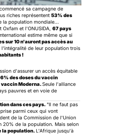
 commencé sa campagne de
us riches représentent
53% des
e la population mondiale...
t Oxfam et l'ONUSIDA,
67 pays
international estime même que si
s sur 10 n'auront pas accès au
intégralité de leur population trois
abitants !
ission d'assurer
un accès équitable
6% des doses du vaccin
u vaccin Moderna.
Seule l'alliance
ays pauvres et en voie de
ation dans ces pays.
"Il ne faut pas
mprise parmi ceux qui vont
ident de la Commission de l'Union
on 20% de la population. Mais selon
 la population.
L'Afrique jusqu'à