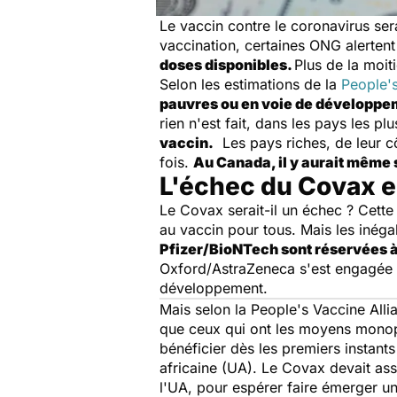
Le vaccin contre le coronavirus ser
vaccination
, certaines ONG alerten
doses disponibles.
Plus de la moi
Selon les estimations de la
People's
pauvres ou en voie de développe
rien n'est fait, dans les pays les p
vaccin.
Les pays riches, de leur cô
fois.
Au Canada, il y aurait même 
L'échec du Covax e
Le Covax serait-il un échec ? Cett
au vaccin
pour tous. Mais les inéga
Pfizer/BioNTech sont réservées à
Oxford/AstraZeneca s'est engagée à
développement.
Mais selon la People's Vaccine Alli
que ceux qui ont les moyens monopol
bénéficier dès les premiers instant
africaine (UA). Le Covax devait as
l'UA, pour espérer faire émerger u