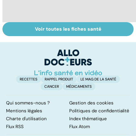
Voir toutes les fiches santé
Tout savoir sur
Covid-19 : tout
R
les infections
savoir sur la
l
pulmonaires
maladie
la
RECETTES
RAPPEL PRODUIT
LE MAG DE LA SANTÉ
CANCER
MÉDICAMENTS
Qui sommes-nous ?
Gestion des cookies
Mentions légales
Politiques de confidentialité
Charte d'utilisation
Index thématique
Flux RSS
Flux Atom