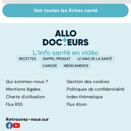
Voir toutes les fiches santé
Covid-19 : tout
Variole du singe :
L
savoir sur la
symptômes,
p
maladie
transmission et
traitements
RECETTES
RAPPEL PRODUIT
LE MAG DE LA SANTÉ
CANCER
MÉDICAMENTS
Qui sommes-nous ?
Gestion des cookies
Mentions légales
Politiques de confidentialité
Charte d'utilisation
Index thématique
Flux RSS
Flux Atom
Retrouvez-nous sur