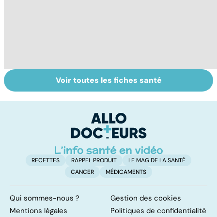
Voir toutes les fiches santé
Covid-19 : tout
Variole du singe :
L
savoir sur la
symptômes,
p
maladie
transmission et
traitements
RECETTES
RAPPEL PRODUIT
LE MAG DE LA SANTÉ
CANCER
MÉDICAMENTS
Qui sommes-nous ?
Gestion des cookies
Mentions légales
Politiques de confidentialité