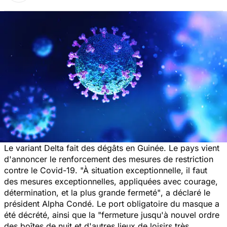
Le variant Delta fait des dégâts en Guinée. Le pays vient
d'annoncer le renforcement des mesures de restriction
contre le Covid-19.
"À situation exceptionnelle, il faut
des mesures exceptionnelles, appliquées avec courage,
détermination, et la plus grande fermeté"
, a déclaré le
président Alpha Condé. Le port obligatoire du masque a
été décrété, ainsi que la
"fermeture jusqu'à nouvel ordre
des boîtes de nuit et d'autres lieux de loisirs très