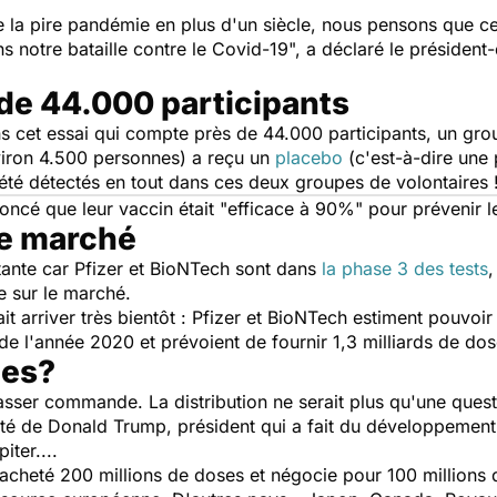
e la pire pandémie en plus d'un siècle, nous pensons que c
s notre bataille contre le Covid-19
", a déclaré le président-
 de 44.000 participants
ns cet essai qui compte près de 44.000 participants, un gro
viron 4.500 personnes) a reçu un
placebo
(c'est-à-dire une 
té détectés en tout dans ces deux groupes de volontaires 
ncé que leur vaccin était "
efficace à 90%
" pour prévenir l
le marché
ante car Pfizer et BioNTech sont dans
la phase 3 des tests
,
e sur le marché.
it arriver très bientôt : Pfizer et BioNTech estiment pouvoir
de l'année 2020 et prévoient de fournir 1,3 milliards de do
hes?
asser commande. La distribution ne serait plus qu'une ques
nté de Donald Trump, président qui a fait du développement
iter....
cheté 200 millions de doses et négocie pour 100 millions d'