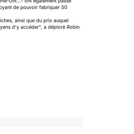
me-Uni...- ont également passé
voyant de pouvoir fabriquer 50
ches, ainsi que du prix auquel
oyens d'y accéder
", a déploré Robin