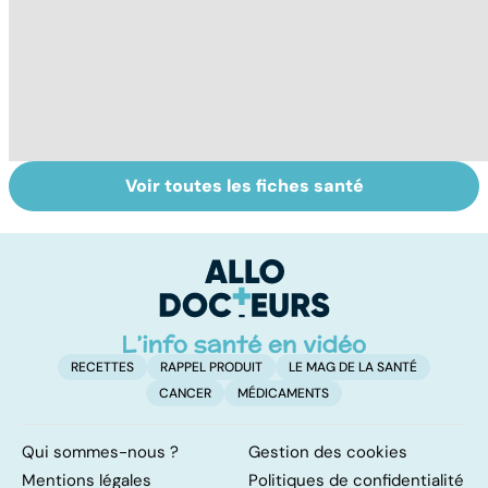
Voir toutes les fiches santé
Covid-19 : tout
Variole du singe :
L
savoir sur la
symptômes,
p
maladie
transmission et
traitements
RECETTES
RAPPEL PRODUIT
LE MAG DE LA SANTÉ
CANCER
MÉDICAMENTS
Qui sommes-nous ?
Gestion des cookies
Mentions légales
Politiques de confidentialité