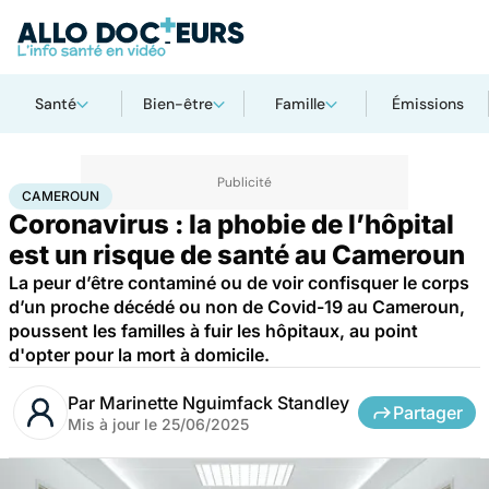
Santé
Bien-être
Famille
Émissions
Accueil
Santé
Maladies
Maladies infectieuses
Cameroun
CAMEROUN
Coronavirus : la phobie de l’hôpital
est un risque de santé au Cameroun
La peur d’être contaminé ou de voir confisquer le corps
d’un proche décédé ou non de Covid-19 au Cameroun,
poussent les familles à fuir les hôpitaux, au point
d'opter pour la mort à domicile.
Par
Marinette Nguimfack Standley
Partager
Mis à jour le
25/06/2025