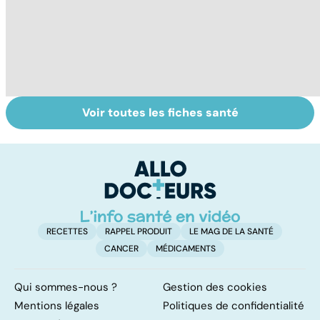
Voir toutes les fiches santé
La tuberculose
Staphylocoque
Q
pulmonaire
doré : une
c
bactérie sous
surveillance
RECETTES
RAPPEL PRODUIT
LE MAG DE LA SANTÉ
CANCER
MÉDICAMENTS
Qui sommes-nous ?
Gestion des cookies
Mentions légales
Politiques de confidentialité