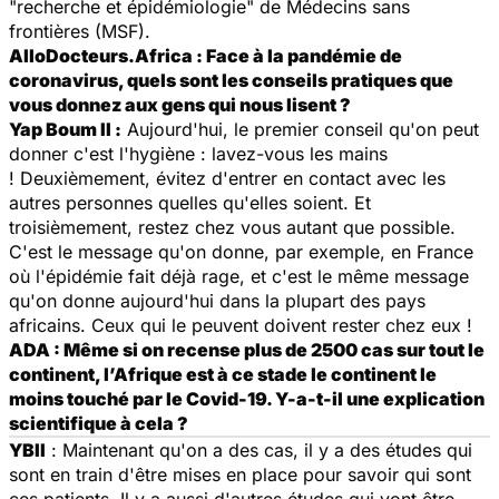
"recherche et épidémiologie" de Médecins sans
frontières (MSF).
AlloDocteurs.Africa : Face à la pandémie de
coronavirus, quels sont les conseils pratiques que
vous donnez aux gens qui nous lisent ?
Yap Boum II :
Aujourd'hui, le premier conseil qu'on peut
donner c'est l'hygiène : lavez-vous les mains
! Deuxièmement, évitez d'entrer en contact avec les
autres personnes quelles qu'elles soient. Et
troisièmement, restez chez vous autant que possible.
C'est le message qu'on donne, par exemple, en France
où l'épidémie fait déjà rage, et c'est le même message
qu'on donne aujourd'hui dans la plupart des pays
africains. Ceux qui le peuvent doivent rester chez eux !
ADA : Même si on recense plus de 2500 cas sur tout le
continent, l’Afrique est à ce stade le continent le
moins touché par le Covid-19. Y-a-t-il une explication
scientifique à cela ?
YBII
: Maintenant qu'on a des cas, il y a des études qui
sont en train d'être mises en place pour savoir qui sont
ces patients. Il y a aussi d'autres études qui vont être