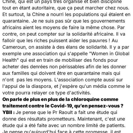
Chine, qui est un pays très organisé et bien discipliné
tout en étant autoritaire, que ça peut marcher chez nous.
Et surtout, la Chine a nourri les populations qui étaient en
quarantaine. Je ne suis pas sûr que les gouvernements
africains aient les moyens de faire la même chose. Par
contre, on peut compter sur la solidarité africaine. Il va
falloir que les riches puissent aider les pauvres ! Au
Cameroun, on assiste à des élans de solidarité. Il y a par
exemple une association qui s'appelle "
Women in Global
Health"
qui est en train de mobiliser des fonds pour
acheter des denrées non périssables afin de les donner
aux familles qui doivent être en quarantaine mais qui
n'ont pas les moyens. L'association compte aussi sur
l'appui de la diaspora, et j'espère qu'un média comme le
votre pourra relayer ce type d'activités.
On parle de plus en plus de la chloroquine comme
traitement contre le Covid-19, qu’en pensez-vous ?
YBII :
Je pense que le Pr Raoult a fait une étude qui
donne des résultats prometteurs. Maintenant, c'est une
étude qui a été faite avec un nombre limité de patients.
Je pense qu'aujourd'hui face à cette promesse, il est