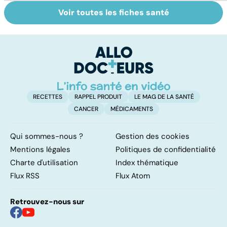
Voir toutes les fiches santé
Tout savoir sur
Inflammation des
Vi
les infections
amygdales : que
oc
pulmonaires
faire en cas
qu
d'angine ?
su
in
RECETTES
RAPPEL PRODUIT
LE MAG DE LA SANTÉ
CANCER
MÉDICAMENTS
Qui sommes-nous ?
Gestion des cookies
Mentions légales
Politiques de confidentialité
Charte d'utilisation
Index thématique
Flux RSS
Flux Atom
Retrouvez-nous sur