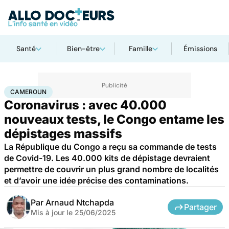
Santé
Bien-être
Famille
Émissions
Accueil
Santé
Maladies
Maladies infectieuses
Cameroun
CAMEROUN
Coronavirus : avec 40.000
nouveaux tests, le Congo entame les
dépistages massifs
La République du Congo a reçu sa commande de tests
de Covid-19. Les 40.000 kits de dépistage devraient
permettre de couvrir un plus grand nombre de localités
et d’avoir une idée précise des contaminations.
Par
Arnaud Ntchapda
Partager
Mis à jour le
25/06/2025