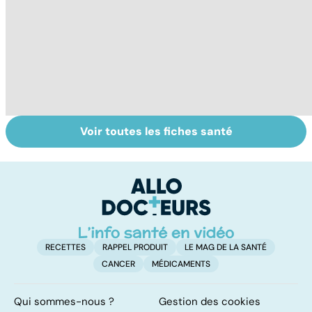
Voir toutes les fiches santé
Covid-19 : tout
La tuberculose
To
savoir sur la
pulmonaire
le
maladie
p
RECETTES
RAPPEL PRODUIT
LE MAG DE LA SANTÉ
CANCER
MÉDICAMENTS
Qui sommes-nous ?
Gestion des cookies