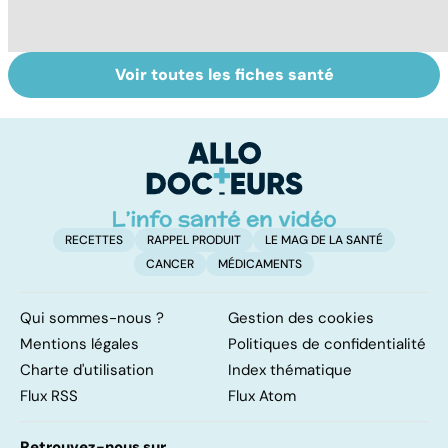
Voir toutes les fiches santé
La tuberculose
Tout savoir sur
I
pulmonaire
les infections
a
pulmonaires
fa
d'
RECETTES
RAPPEL PRODUIT
LE MAG DE LA SANTÉ
CANCER
MÉDICAMENTS
Qui sommes-nous ?
Gestion des cookies
Mentions légales
Politiques de confidentialité
Charte d'utilisation
Index thématique
Flux RSS
Flux Atom
Retrouvez-nous sur