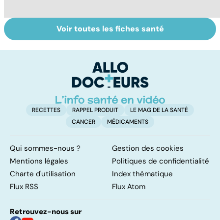
Voir toutes les fiches santé
La tuberculose
Tout savoir sur
I
pulmonaire
les infections
a
pulmonaires
fa
d'
RECETTES
RAPPEL PRODUIT
LE MAG DE LA SANTÉ
CANCER
MÉDICAMENTS
Qui sommes-nous ?
Gestion des cookies
Mentions légales
Politiques de confidentialité
Charte d'utilisation
Index thématique
Flux RSS
Flux Atom
Retrouvez-nous sur