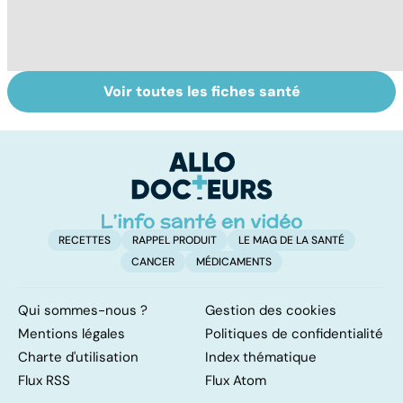
Voir toutes les fiches santé
La tuberculose
Timidité : ça se
En
pulmonaire
soigne ?
c
RECETTES
RAPPEL PRODUIT
LE MAG DE LA SANTÉ
CANCER
MÉDICAMENTS
Qui sommes-nous ?
Gestion des cookies
Mentions légales
Politiques de confidentialité
Charte d'utilisation
Index thématique
Flux RSS
Flux Atom