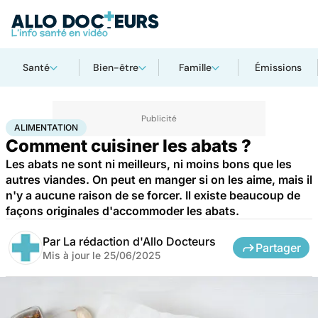
Santé
Bien-être
Famille
Émissions
Accueil
Santé
Alimentation
ALIMENTATION
Comment cuisiner les abats ?
Les abats ne sont ni meilleurs, ni moins bons que les
autres viandes. On peut en manger si on les aime, mais il
n'y a aucune raison de se forcer. Il existe beaucoup de
façons originales d'accommoder les abats.
Par
La rédaction d'Allo Docteurs
Partager
Mis à jour le
25/06/2025