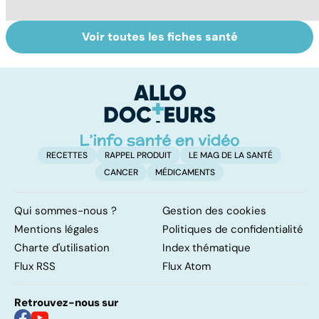
Voir toutes les fiches santé
La tuberculose
Les agrumes et
L
pulmonaire
leurs bienfaits
u
pour la santé
vi
RECETTES
RAPPEL PRODUIT
LE MAG DE LA SANTÉ
CANCER
MÉDICAMENTS
Qui sommes-nous ?
Gestion des cookies
Mentions légales
Politiques de confidentialité
Charte d'utilisation
Index thématique
Flux RSS
Flux Atom
Retrouvez-nous sur