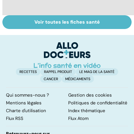
Voir toutes les fiches santé
La tuberculose
Tout savoir sur
I
pulmonaire
les infections
a
pulmonaires
fa
d'
RECETTES
RAPPEL PRODUIT
LE MAG DE LA SANTÉ
CANCER
MÉDICAMENTS
Qui sommes-nous ?
Gestion des cookies
Mentions légales
Politiques de confidentialité
Charte d'utilisation
Index thématique
Flux RSS
Flux Atom
Retrouvez-nous sur