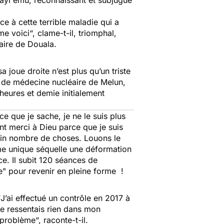
bayi ému, reconnaissant et subjugué
nce à cette terrible maladie qui a
 me voici
“, clame-t-il, triomphal,
uaire de Douala.
joue droite n’est plus qu’un triste
re de médecine nucléaire de Melun,
heures et demie initialement
ce que je sache, je ne le suis plus
ent merci à Dieu parce que je suis
tain nombre de choses. Louons le
omme unique séquelle une déformation
e. Il subit 120 séances de
nte" pour revenir en pleine forme !
“
J’ai effectué un contrôle en 2017 à
ne ressentais rien dans mon
n problème
“, raconte-t-il.