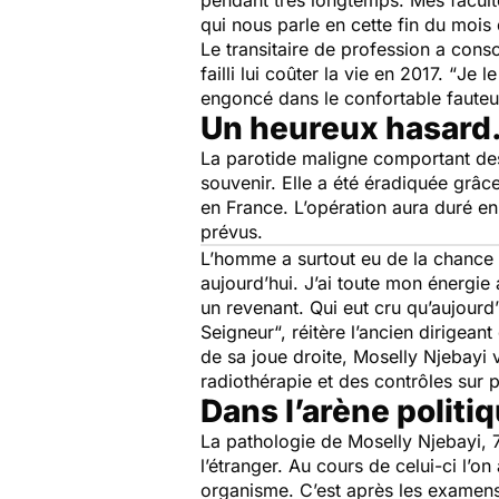
pendant très longtemps. Mes facult
qui nous parle en cette fin du mois 
Le transitaire de profession a consci
failli lui coûter la vie en 2017. “
Je le
engoncé dans le confortable fauteui
Un heureux hasar
La parotide maligne comportant des 
souvenir. Elle a été éradiquée grâc
en France. L’opération aura duré en
prévus.
L’homme a surtout eu de la chance c
aujourd’hui. J’ai toute mon énergie 
un revenant. Qui eut cru qu’aujourd
Seigneur
“, réitère l’ancien dirigea
de sa joue droite, Moselly Njebayi 
radiothérapie et des contrôles sur
Dans l’arène politiq
La pathologie de Moselly Njebayi, 7
l’étranger. Au cours de celui-ci l’
organisme. C’est après les examens