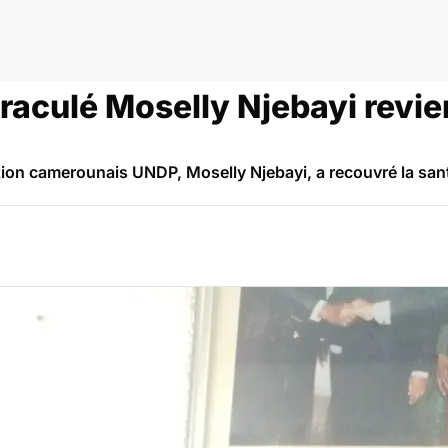
aculé Moselly Njebayi revien
tion camerounais UNDP, Moselly Njebayi, a recouvré la sant