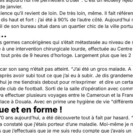
és aujourd’hui me permettent d’oser
“. C’est un Moselly Nje
de janvier.
ence qu’il revient de loin. De très loin, même. Il fait référe
 dis haut et fort : j’ai été à 90% de l’autre côté. Aujourd’hui
l de son bureau situé dans un quartier chic de la ville port
d…
germes cancérigènes qui s’était métastasée au niveau de sa 
e à une intervention chirurgicale lourde, effectuée au Cent
 tout près de 9 heures d’horloge. Largement plus que les 2 
ar son sang n’était pas atteint. “
J’ai été un gros malade. A 
après avoir subi tout ce que j’ai eu à subir. Je dis grandem
’hui je me tiendrais debout pour m’exprimer et dire un cer
nt de club de football. Sorti de la salle d’opération avec c
va effectuer plusieurs voyages entre le Cameroun et la Franc
 place à Douala. Avec en prime une hygiène de vie "différe
ue et en forme !
0 ans aujourd’hui, a été découverte tout à fait par hasard. 
on a constaté que j’étais porteur d’une maladie. Moi-même je 
 que j’effectuais que je me suis redu compte que j’avais u