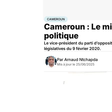
Accueil
Santé
Maladies
Cancer
Cameroun
CAMEROUN
Cameroun : Le mir
politique
Le vice-président du parti d’opposi
législatives du 9 février 2020.
Par
Arnaud Ntchapda
Mis à jour le
25/06/2025