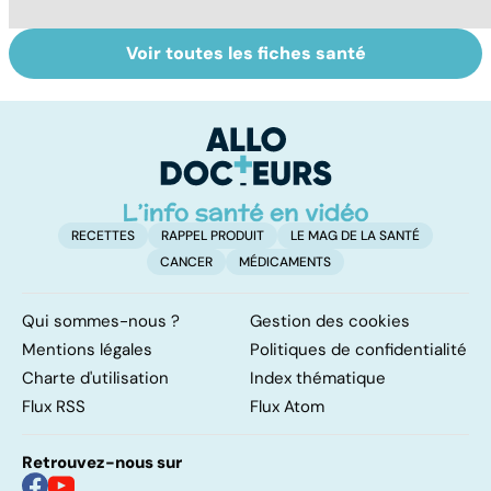
Voir toutes les fiches santé
La tuberculose
Le magnésium,
In
pulmonaire
un oligo-élément
l
vital
F
so
RECETTES
RAPPEL PRODUIT
LE MAG DE LA SANTÉ
CANCER
MÉDICAMENTS
Qui sommes-nous ?
Gestion des cookies
Mentions légales
Politiques de confidentialité
Charte d'utilisation
Index thématique
Flux RSS
Flux Atom
Retrouvez-nous sur