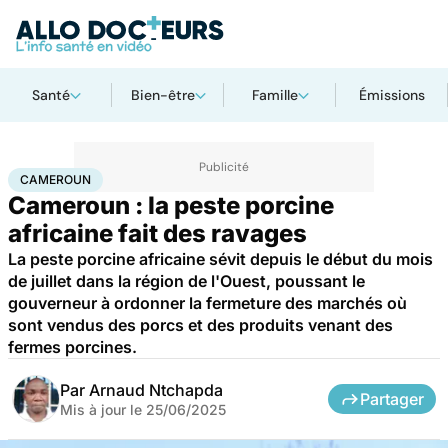
Santé
Bien-être
Famille
Émissions
Accueil
Santé
Maladies
Cameroun
CAMEROUN
Cameroun : la peste porcine
africaine fait des ravages
La peste porcine africaine sévit depuis le début du mois
de juillet dans la région de l'Ouest, poussant le
gouverneur à ordonner la fermeture des marchés où
sont vendus des porcs et des produits venant des
fermes porcines.
Par
Arnaud Ntchapda
Partager
Mis à jour le
25/06/2025