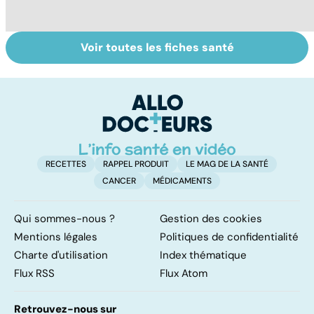
Voir toutes les fiches santé
Staphylocoque
Qu'est-ce que le
C
doré : une
coma ?
am
bactérie sous
re
surveillance
RECETTES
RAPPEL PRODUIT
LE MAG DE LA SANTÉ
CANCER
MÉDICAMENTS
Qui sommes-nous ?
Gestion des cookies
Mentions légales
Politiques de confidentialité
Charte d'utilisation
Index thématique
Flux RSS
Flux Atom
Retrouvez-nous sur