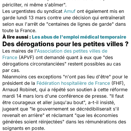
péricliter, ni même s'abîmer
".
Les urgentistes du syndicat
Amuf
ont également mis en
garde lundi 13 mars contre une décision qui entraînerait
selon eux l'arrêt de "
centaines de lignes de garde
" dans
toute la France.
À lire aussi
:
Les abus de l'emploi médical temporaire
Des dérogations pour les petites villes ?
Les maires de l'
Association des petites villes de
France
(APVF) ont demandé quant à eux que "
des
dérogations circonstanciées
" restent possibles au cas
par cas.
Néanmoins ces exceptions "
n'ont pas lieu d'être
" pour le
président de la
Fédération hospitalière de France
(FHF),
Arnaud Robinet, qui a répété son soutien à cette réforme
mardi 14 mars lors d'une conférence de presse.
"
Il faut
être courageux et aller jusqu'au bout
", a-t-il insisté,
jugeant que "
le gouvernement se décrédibiliserait s'il
revenait en arrière
" et réclamant "
que les économies
générées soient réinjectées
" dans les rémunérations des
soignants en poste.