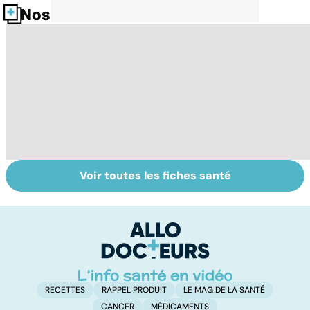
Nos fiches santé
Voir toutes les fiches santé
Troubles
Migraines,
L
bipolaires : de
angoisses... : le
a
l'euphorie à la
corps en crises
p
dépression
RECETTES
RAPPEL PRODUIT
LE MAG DE LA SANTÉ
CANCER
MÉDICAMENTS