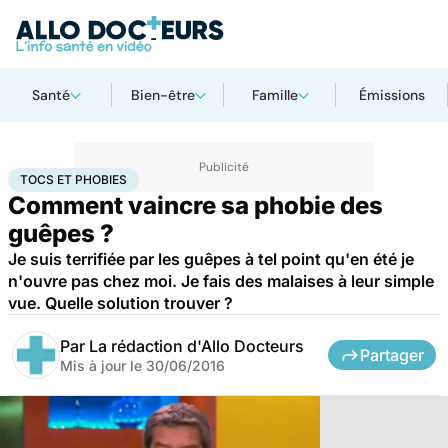
Santé
Bien-être
Famille
Émissions
Accueil
Bien-être
Psycho
Tocs et phobies
TOCS ET PHOBIES
Comment vaincre sa phobie des
guêpes ?
Je suis terrifiée par les guêpes à tel point qu'en été je
n'ouvre pas chez moi. Je fais des malaises à leur simple
vue. Quelle solution trouver ?
Par
La rédaction d'Allo Docteurs
Partager
Mis à jour le
30/06/2016