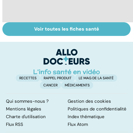
Voir toutes les fiches santé
Ados : que faire
Timidité : ça se
En
en cas de
soigne ?
c
troubles du
comportement ?
RECETTES
RAPPEL PRODUIT
LE MAG DE LA SANTÉ
CANCER
MÉDICAMENTS
Qui sommes-nous ?
Gestion des cookies
Mentions légales
Politiques de confidentialité
Charte d'utilisation
Index thématique
Flux RSS
Flux Atom