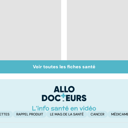
Voir toutes les fiches santé
Vivre après un
Les aidants familiaux
cancer
aussi ont besoin
d'aide
ETTES
RAPPEL PRODUIT
LE MAG DE LA SANTÉ
CANCER
MÉDICAM