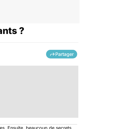
ants ?
Partager
ines. Ensuite, beaucoup de secrets