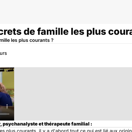
crets de famille les plus cour
mille les plus courants ?
eurs
 psychanalyste et thérapeute familial :
es plus courants, il y a d'abord tout ce qui est lié aux orig