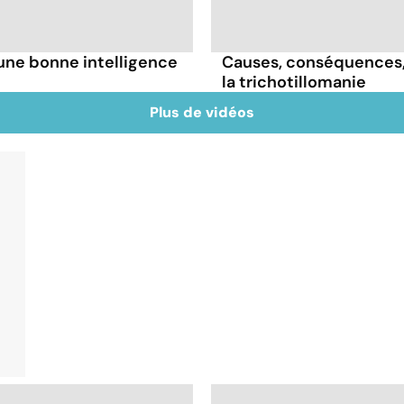
une bonne intelligence
Causes, conséquences, t
la trichotillomanie
Plus de vidéos