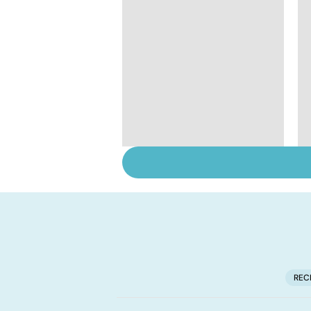
Violences sexuelles :
comment s'en
remettre ?
REC