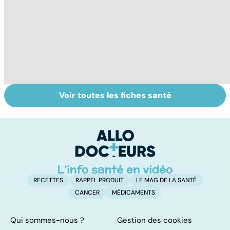
Voir toutes les fiches santé
Violences
Vivre après un
L
sexuelles :
cancer
fa
comment s'en
on
remettre ?
RECETTES
RAPPEL PRODUIT
LE MAG DE LA SANTÉ
CANCER
MÉDICAMENTS
Qui sommes-nous ?
Gestion des cookies