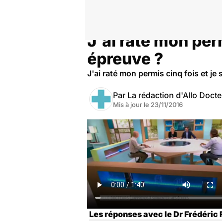
J'ai raté mon pe
Accueil
Bien-être
Psycho
épreuve ?
J'ai raté mon permis cinq fois et 
Par
La rédaction d'Allo Doct
Mis à jour le
23/11/2016
Les réponses avec le Dr Frédéric