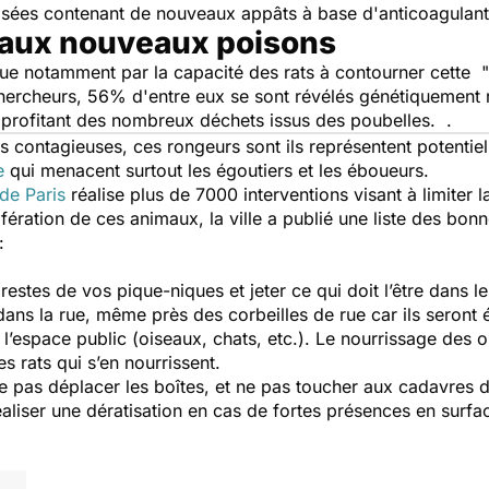
urisées contenant de nouveaux appâts à base d'anticoagulant
s aux nouveaux poisons
que notamment par la capacité des rats à contourner cette 
ercheurs, 56% d'entre eux se sont révélés génétiquement ré
 profitant des nombreux déchets issus des poubelles. .
s contagieuses, ces rongeurs sont ils représentent potentie
e
qui menacent surtout les égoutiers et les éboueurs.
 de Paris
réalise plus de 7000 interventions visant à limiter 
ifération de ces animaux, la ville a publié une liste des bon
 :
stes de vos pique-niques et jeter ce qui doit l’être dans le
ans la rue, même près des corbeilles de rue car ils seront é
l’espace public (oiseaux, chats, etc.). Le nourrissage des oi
 les rats qui s’en nourrissent.
e pas déplacer les boîtes, et ne pas toucher aux cadavres d
éaliser une dératisation en cas de fortes présences en surf