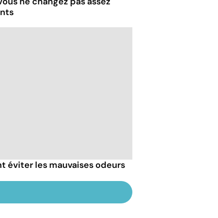
 vous ne changez pas assez
ents
t éviter les mauvaises odeurs