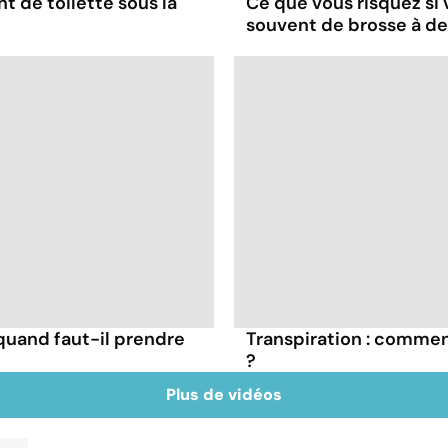
nt de toilette sous la
Ce que vous risquez si
souvent de brosse à d
: quand faut-il prendre
Transpiration : commen
?
Plus de vidéos