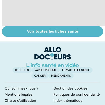
Voir toutes les fiches santé
Tout savoir sur
Inflammation des
Su
les infections
amygdales : que
le
pulmonaires
faire en cas
l'
d'angine ?
RECETTES
RAPPEL PRODUIT
LE MAG DE LA SANTÉ
CANCER
MÉDICAMENTS
Qui sommes-nous ?
Gestion des cookies
Mentions légales
Politiques de confidentialité
Charte d'utilisation
Index thématique