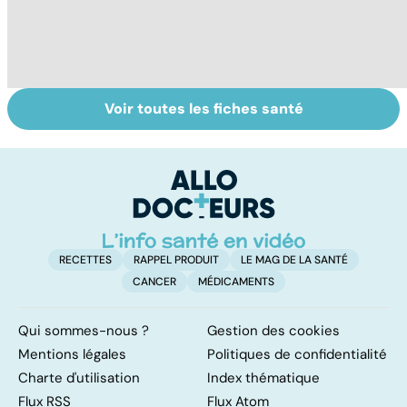
Voir toutes les fiches santé
Tout savoir sur
Inflammation des
Su
les infections
amygdales : que
le
pulmonaires
faire en cas
l'
d'angine ?
RECETTES
RAPPEL PRODUIT
LE MAG DE LA SANTÉ
CANCER
MÉDICAMENTS
Qui sommes-nous ?
Gestion des cookies
Mentions légales
Politiques de confidentialité
Charte d'utilisation
Index thématique
Flux RSS
Flux Atom