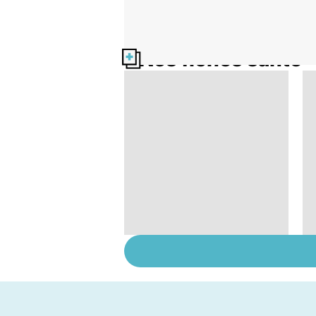
Nos fiches santé
Quand la maladie
entraîne la chute des
cheveux