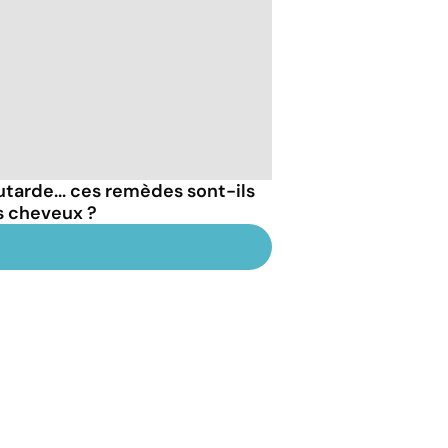
outarde... ces remèdes sont-ils
s cheveux ?