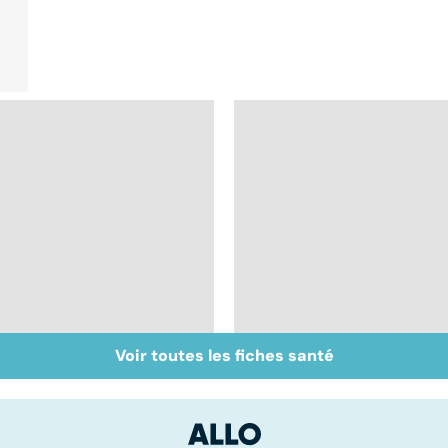
Voir toutes les fiches santé
Calvitie : pourquoi
Le cheveu à la loupe
nos cheveux nous
lâchent !