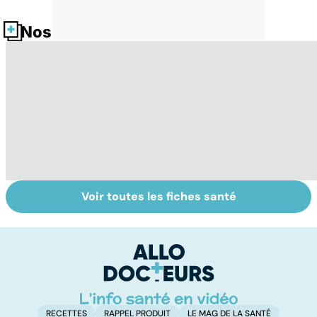
Nos fiches santé
Voir toutes les fiches santé
Danse, théâtre,
Tout savoir sur
I
musique : les arts
les infections
a
pour soigner
pulmonaires
fa
d'
RECETTES
RAPPEL PRODUIT
LE MAG DE LA SANTÉ