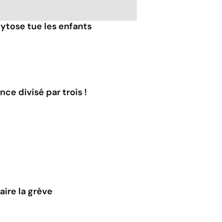
tose tue les enfants
ce divisé par trois !
ire la grève