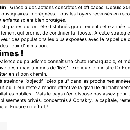
fin
! Grâce a des actions concrètes et efficaces. Depuis 201
s moustiquaires imprégnées. Tous les foyers recensés en reço
t enfants soient bien protégés.
ustiquaires qui ont été distribués gratuitement cette année 
artement qui promet de continuer la riposte. A cette stratégie,
veur des populations les plus exposées avec le rappel de
des lieux d'habitation.
times !
évalence du paludisme connait une chute remarquable, et m
ouve désormais à moins de 15%
", explique le ministre Dr E
ter en si bon chemin.
 atteindre l’objectif "
zéro palu
" dans les prochaines années
f qu’il leur reste à rendre effective la gratuité du traitemen
nitaires publics. Mais le pays n'en dispose pas assez pour 
ablissements privés, concentrés à Conakry, la capitale, rest
ie. Encore un effort !