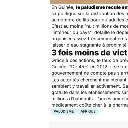
En Guinée,
le paludisme recule en
sa politique sur la distribution de
au nombre de lits pour qu'adultes e
C’est au moins "
huit millions de mo
l’intérieur du pays
", détaille le dép
organisée assez fréquemment en fa
laisser d'eau stagnante à proximité 
3 fois moins de vic
Grâce à ces actions, le taux de pr
Guinée. "
De 45% en 2012, il se tr
gouvernement ne compte pas s'arrê
Les autorités cherchent maintenant à
semblent y travailler activement. Sau
gratuite dans les établissements sa
millions d’habitants. L’accès aux ét
médicament coûte cher à la pharmac
PALUDISME
AFRIQUE