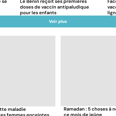
e se
Le Bénin reçoit ses premières
Fac
doses de vaccin antipaludique
vac
pour les enfants
lig
Voir plus
Ramadan : 5 choses à n
ette maladie
ce mois de jeûne
 les femmes enceintes