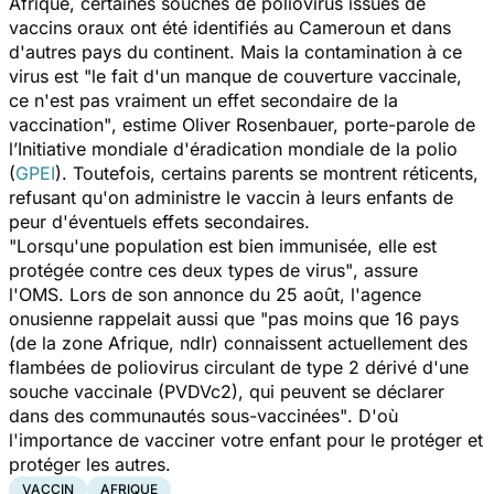
Afrique, certaines souches de poliovirus issues de
vaccins oraux ont été identifiés au Cameroun et dans
d'autres pays du continent. Mais la contamination à ce
virus est "
le fait d'un manque de couverture vaccinale,
ce n'est pas vraiment un effet secondaire de la
vaccination"
, estime Oliver Rosenbauer, porte-parole de
l’Initiative mondiale d'éradication mondiale de la polio
(
GPEI
). Toutefois, certains parents se montrent réticents,
refusant qu'on administre le vaccin à leurs enfants
de
peur d'éventuels effets secondaires
.
"
Lorsqu'une population est bien immunisée, elle est
protégée contre ces deux types de virus"
, assure
l'OMS.
Lors de son annonce du 25 août
, l'agence
onusienne rappelait aussi que "
pas moins que 16 pays
(de la zone Afrique, ndlr) connaissent actuellement des
flambées de poliovirus circulant de type 2 dérivé d'une
souche vaccinale (PVDVc2), qui peuvent se déclarer
dans des communautés sous-vaccinées"
. D'où
l'importance de vacciner votre enfant pour le protéger et
protéger les autres.
VACCIN
AFRIQUE