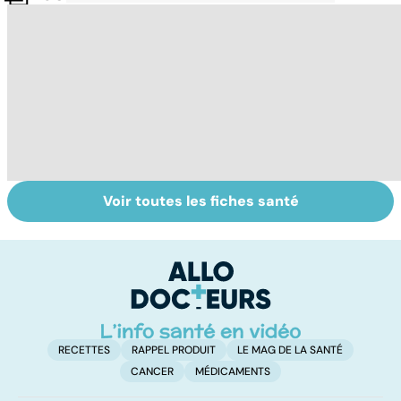
Voir toutes les fiches santé
Covid-19 : tout
Variole du singe :
L
savoir sur la
symptômes,
p
maladie
transmission et
traitements
RECETTES
RAPPEL PRODUIT
LE MAG DE LA SANTÉ
CANCER
MÉDICAMENTS