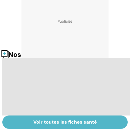
Nos fiches santé
Voir toutes les fiches santé
La tuberculose
Alimentation :
In