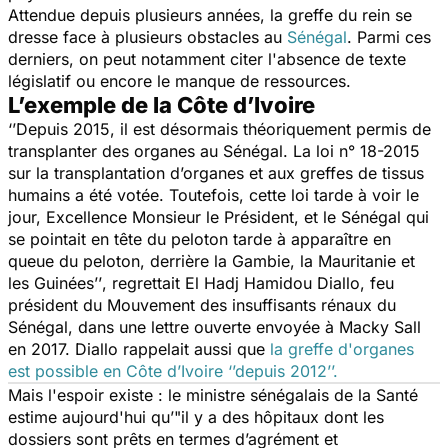
Attendue depuis plusieurs années, la greffe du rein se
dresse face à plusieurs obstacles au
Sénégal
. Parmi ces
derniers, on peut notamment citer l'absence de texte
législatif ou encore le manque de ressources.
L’exemple de la Côte d’Ivoire
‘’Depuis 2015, il est désormais théoriquement permis de
transplanter des organes au Sénégal. La loi n° 18-2015
sur la transplantation d’organes et aux greffes de tissus
humains a été votée. Toutefois, cette loi tarde à voir le
jour, Excellence Monsieur le Président, et le Sénégal qui
se pointait en tête du peloton tarde à apparaître en
queue du peloton, derrière la Gambie, la Mauritanie et
les Guinées’’
, regrettait El Hadj Hamidou Diallo, feu
président du Mouvement des insuffisants rénaux du
Sénégal, dans une lettre ouverte envoyée à Macky Sall
en 2017. Diallo rappelait aussi que
la greffe d'organes
est possible en Côte d’Ivoire ‘’depuis 2012’’.
Mais l'espoir existe : le ministre sénégalais de la Santé
estime aujourd'hui qu’
"il y a des hôpitaux dont les
dossiers sont prêts en termes d’agrément et