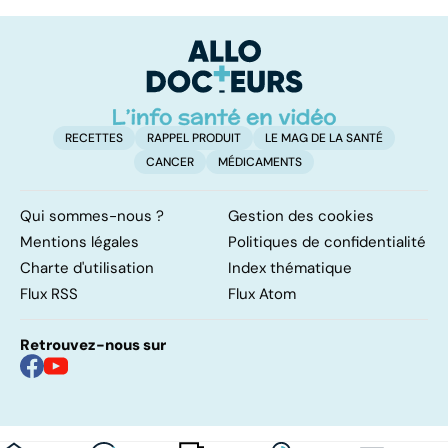
pulmonaire
mangeons-nous
ré
trop de
sa
protéines ?
d
RECETTES
RAPPEL PRODUIT
LE MAG DE LA SANTÉ
CANCER
MÉDICAMENTS
Qui sommes-nous ?
Gestion des cookies
Mentions légales
Politiques de confidentialité
Charte d'utilisation
Index thématique
Flux RSS
Flux Atom
Retrouvez-nous sur