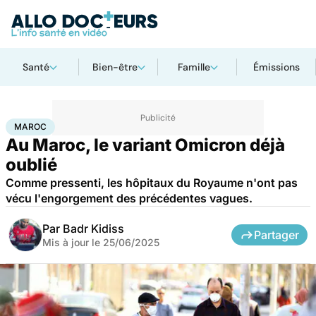
Santé
Bien-être
Famille
Émissions
Accueil
Santé
Maladies
Maladies infectieuses
Maroc
MAROC
Au Maroc, le variant Omicron déjà
oublié
Comme pressenti, les hôpitaux du Royaume n'ont pas
vécu l'engorgement des précédentes vagues.
Par
Badr Kidiss
Partager
Mis à jour le
25/06/2025