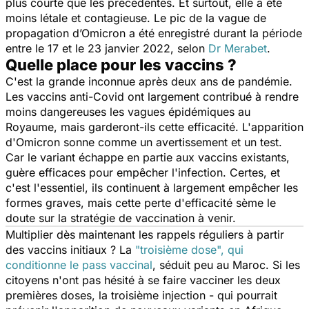
plus courte que les précédentes. Et surtout, elle a été
moins létale et contagieuse. Le pic de la vague de
propagation d’Omicron a été enregistré durant la période
entre le 17 et le 23 janvier 2022, selon
Dr Merabet
.
Quelle place pour les vaccins ?
C'est la grande inconnue après deux ans de pandémie.
Les vaccins anti-Covid ont largement contribué à rendre
moins dangereuses les vagues épidémiques au
Royaume, mais garderont-ils cette efficacité. L'apparition
d'Omicron sonne comme un avertissement et un test.
Car le variant échappe en partie aux vaccins existants,
guère efficaces pour empêcher l'infection. Certes, et
c'est l'essentiel, ils continuent à largement empêcher les
formes graves, mais cette perte d'efficacité sème le
doute sur la stratégie de vaccination à venir.
Multiplier dès maintenant les rappels réguliers à partir
des vaccins initiaux ? La
"troisième dose", qui
conditionne le pass vaccinal
, séduit peu au Maroc. Si les
citoyens n'ont pas hésité à se faire vacciner les deux
premières doses, la troisième injection - qui pourrait