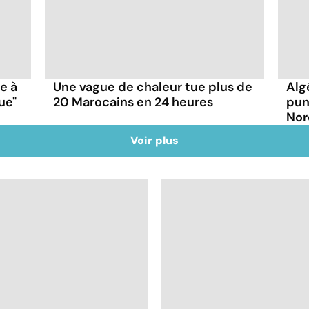
ce à
Une vague de chaleur tue plus de
Alg
ue"
20 Marocains en 24 heures
pun
Nor
Voir plus