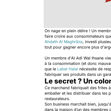
On nage en plein délire ! Un membre 
faire croire aux consommateurs que 
Ahdath Al Maghribia
, investi plusi
tout pour gagner encore plus d'arg
Un membre d'Al Adl Wal Ihsane vient
à la consommation (et donc mauvais p
que le
L
abel Halal
nécessite de resp
fabriquer ses produits dans un gara
Le secret ? Un colo
Ce marchand fabriquait des frites 
emballer et les distribuer dans le
restaurateurs.
Son business marchait bien, jusqu'à
dans la maison d’un des membres de l