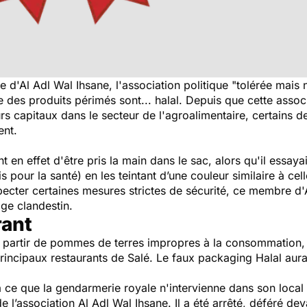
d'Al Adl Wal Ihsane, l'association politique "tolérée mais n
des produits périmés sont... halal. Depuis que cette associ
eurs capitaux dans le secteur de l'agroalimentaire, certains
ent.
 en effet d'être pris la main dans le sac, alors qu'il essaya
our la santé) en les teintant d’une couleur similaire à cell
ecter certaines mesures strictes de sécurité, ce membre d'A
ge clandestin.
rant
à partir de pommes de terres impropres à la consommation, 
s principaux restaurants de Salé. Le faux packaging Halal a
 ce que la gendarmerie royale n'intervienne dans son local 
’association Al Adl Wal Ihsane. Il a été arrêté, déféré deva