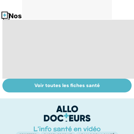
Nos fiches santé
Voir toutes les fiches santé
La tuberculose
Staphylocoque
Q
pulmonaire
doré : une
c
bactérie sous
surveillance