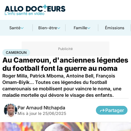
Santé
Bien-être
Famille
Émissions
Accueil
Santé
Maladies
Cameroun
CAMEROUN
Au Cameroun, d'anciennes légendes
du football font la guerre au noma
Roger Milla, Patrick Mboma, Antoine Bell, François
Omam-Biyik... Toutes ces légendes du football
camerounais se mobilisent pour vaincre le noma, une
maladie mortelle qui dévore le visage des enfants.
Par
Arnaud Ntchapda
Partager
Mis à jour le
25/06/2025