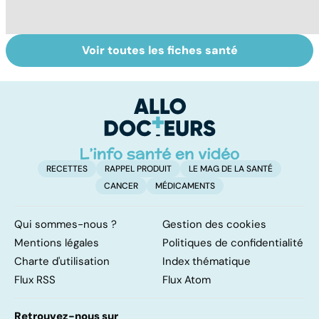
Voir toutes les fiches santé
Algie vasculaire
Acupuncture :
H
de la face : une
comment est-
es
douleur
elle pratiquée ?
m
insupportable
RECETTES
RAPPEL PRODUIT
LE MAG DE LA SANTÉ
CANCER
MÉDICAMENTS
Qui sommes-nous ?
Gestion des cookies
Mentions légales
Politiques de confidentialité
Charte d'utilisation
Index thématique
Flux RSS
Flux Atom
Retrouvez-nous sur