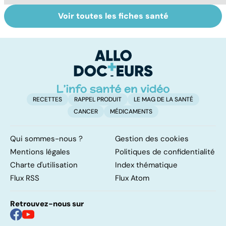
Voir toutes les fiches santé
Le magnésium,
Intestin irritable :
Al
un oligo-élément
le régime
pé
vital
FODMAP, une
solution ?
RECETTES
RAPPEL PRODUIT
LE MAG DE LA SANTÉ
CANCER
MÉDICAMENTS
Qui sommes-nous ?
Gestion des cookies
Mentions légales
Politiques de confidentialité
Charte d'utilisation
Index thématique
Flux RSS
Flux Atom
Retrouvez-nous sur